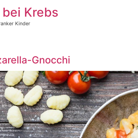
 bei Krebs
ranker Kinder
arella-Gnocchi