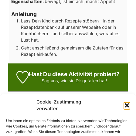
Eigenschaften:
bewegt, ist einfach, macht Appetit
Anleitung
Lass Dein Kind durch Rezepte stöbern - in der
Rezeptdatenbank auf unserer Webseite oder in
Kochbüchern - und selber auswählen, worauf es
Lust hat.
Geht anschließend gemeinsam die Zutaten für das
Rezept einkaufen.
Hast Du diese Aktivität probiert?
Sag uns
, wie sie Dir gefallen hat!
Cookie-Zustimmung
verwalten
Um Ihnen ein optimales Erlebnis zu bieten, verwenden wir Technologien
Wir hoffen, dass euch dieser Artikel weitergeholfen
wie Cookies, um Geräteinformationen zu speichern und/oder darauf
hat. Wenn Fragen offen geblieben sind,
schreibt
zuzugreifen. Wenn Sie diesen Technologien zustimmen, können wir