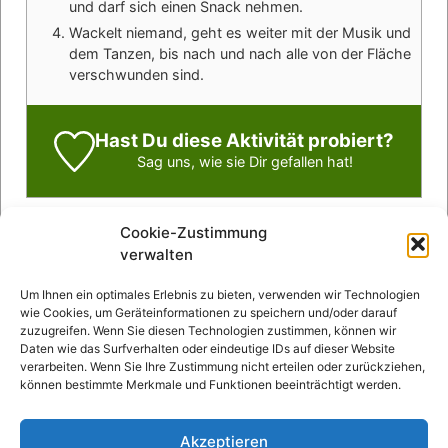
und darf sich einen Snack nehmen.
Wackelt niemand, geht es weiter mit der Musik und
dem Tanzen, bis nach und nach alle von der Fläche
verschwunden sind.
Hast Du diese Aktivität probiert?
Sag uns
, wie sie Dir gefallen hat!
Cookie-Zustimmung
verwalten
Um Ihnen ein optimales Erlebnis zu bieten, verwenden wir Technologien
Wir hoffen, dass euch dieser Artikel weitergeholfen
wie Cookies, um Geräteinformationen zu speichern und/oder darauf
hat. Wenn Fragen offen geblieben sind,
schreibt
zuzugreifen. Wenn Sie diesen Technologien zustimmen, können wir
Daten wie das Surfverhalten oder eindeutige IDs auf dieser Website
uns
. Und wenn ihr eine persönliche Beratung
verarbeiten. Wenn Sie Ihre Zustimmung nicht erteilen oder zurückziehen,
wünscht, könnt ihr euch gerne an unsere
kostenlose
können bestimmte Merkmale und Funktionen beeinträchtigt werden.
Fernbegleitung
wenden.
Wir bieten
Krebspatient:innen kostenlos wissenschaftlich
Akzeptieren